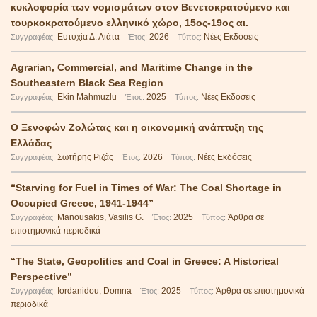
κυκλοφορία των νομισμάτων στον Βενετοκρατούμενο και
τουρκοκρατούμενο ελληνικό χώρο, 15ος-19ος αι.
Ευτυχία Δ. Λιάτα
2026
Νέες Εκδόσεις
Συγγραφέας:
Έτος:
Τύπος:
Agrarian, Commercial, and Maritime Change in the
Southeastern Black Sea Region
Ekin Mahmuzlu
2025
Νέες Εκδόσεις
Συγγραφέας:
Έτος:
Τύπος:
Ο Ξενοφών Ζολώτας και η οικονομική ανάπτυξη της
Ελλάδας
Σωτήρης Ριζάς
2026
Νέες Εκδόσεις
Συγγραφέας:
Έτος:
Τύπος:
“Starving for Fuel in Times of War: The Coal Shortage in
Occupied Greece, 1941-1944”
Manousakis, Vasilis G.
2025
Άρθρα σε
Συγγραφέας:
Έτος:
Τύπος:
επιστημονικά περιοδικά
“The State, Geopolitics and Coal in Greece: A Historical
Perspective”
Iordanidou, Domna
2025
Άρθρα σε επιστημονικά
Συγγραφέας:
Έτος:
Τύπος:
περιοδικά