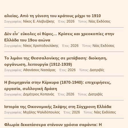
αλιείας. Από τη γένεση του κράτους μέχρι το 1910
Νίκος Ε. Αλεβυζάκης
2026
Νέες Εκδόσεις
Συγγραφέας:
Έτος:
Τύπος:
Δὲν εἶν᾿ εὔκολες οἱ θύρες… Κρίσεις και χρεοκοπίες στην
Ελλάδα του 19ου αιώνα
Νίκος Χριστοδουλάκης
2026
Νέες Εκδόσεις
Συγγραφέας:
Έτος:
Τύπος:
Το λιμάνι της Θεσσαλονίκης σε μετάβαση: διοίκηση,
οργάνωση, λειτουργία (1912-1939)
Αθανάσιος Νασιάρας
2026
Διατριβές
Συγγραφέας:
Έτος:
Τύπος:
Η βιομηχανία στην Κέρκυρα (1870-1940): επιχειρήσεις,
εργασία, συλλογική δράση
Δημήτριος Κοπανάς
2026
Διατριβές
Συγγραφέας:
Έτος:
Τύπος:
Ιστορία της Οικονομικής Σκέψης στη Σύγχρονη Ελλάδα
Μιχάλης Ψαλιδόπουλος
2026
Νέες Εκδόσεις
Συγγραφέας:
Έτος:
Τύπος:
Φλωρία δεκατέσσερα στένουν γρόσια σαράντα: Η