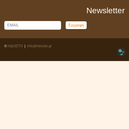
Newsletter
Email
Name
©
ΗΔΟΙΣΤΟ
|
info@hdoisto.gr
Warning
: PHP Request Shutdown: Write failed: Disk quota exceeded
(122) in
Unknown
on line
0